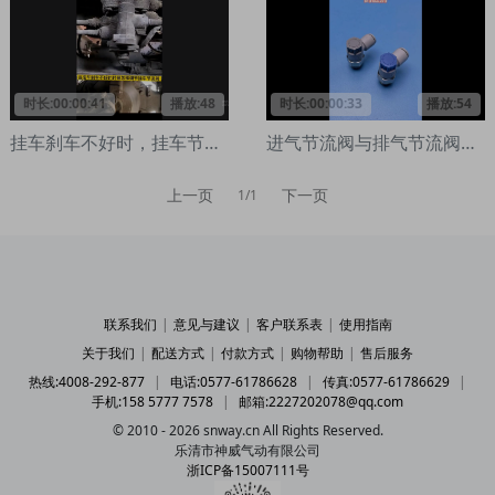
时长:00:00:41
播放:48
时长:00:00:33
播放:54
挂车刹车不好时，挂车节流阀该如何调节？
进气节流阀与排气节流阀的区别
上一页
下一页
1/1
联系我们
|
意见与建议
|
客户联系表
|
使用指南
关于我们
|
配送方式
|
付款方式
|
购物帮助
|
售后服务
热线:4008-292-877
|
电话:0577-61786628
|
传真:0577-61786629
|
手机:158 5777 7578
|
邮箱:2227202078@qq.com
© 2010 - 2026 snway.cn All Rights Reserved.
乐清市神威气动有限公司
浙ICP备15007111号